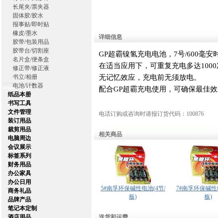
长尾夹/票夹器
固体胶/胶水
报事贴/即时贴
橡皮/墨水
详细信息
胶带/包装用品
胶带台/切割座
GP超霸镍氢充电电池，7号/600毫安时/1
名片盒/便条盒
在适当应用下，可重复充电多达100
修正带/修正液
书立/相册
无记忆效应，充电前无须放电。
电池/计数器
配合GP超霸充电使用，可确保最佳
纸品本册
书写工具
文件管理
电话订购或咨询时请报订货代码：100876
装订用品
裁剪用品
相关商品
电脑周边
会议展示
标签系列
财务用品
办公家具
办公日用
5#南孚环保碱性电池(4节/
7#南孚环保碱性电
商务礼品
板)
板)
品牌产品
笔记本定制
酒店用品
送货和运费