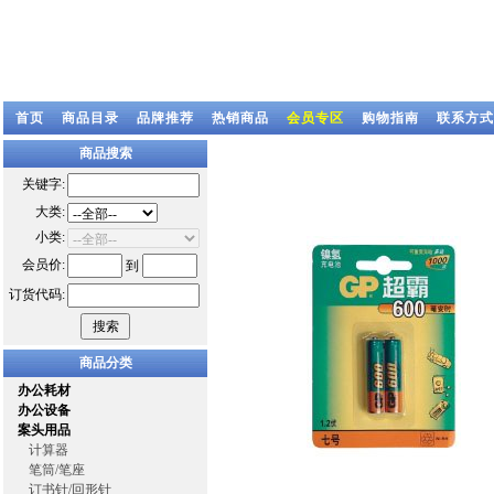
首页
商品目录
品牌推荐
热销商品
会员专区
购物指南
联系方式
商品搜索
关键字:
大类:
小类:
会员价:
到
订货代码:
商品分类
办公耗材
办公设备
案头用品
计算器
笔筒/笔座
订书针/回形针