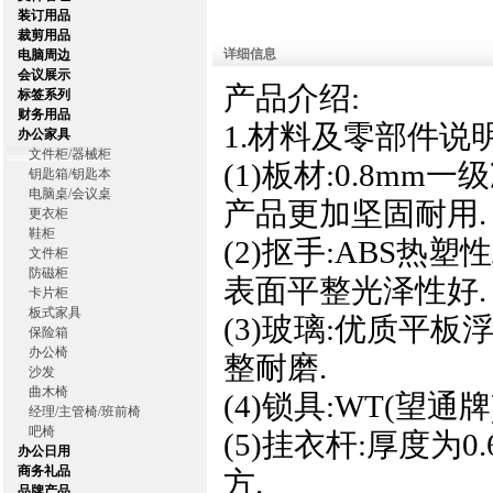
装订用品
裁剪用品
详细信息
电脑周边
会议展示
产品介绍:
标签系列
财务用品
1.材料及零部件说
办公家具
文件柜/器械柜
(1)板材:0.8m
钥匙箱/钥匙本
电脑桌/会议桌
产品更加坚固耐用.
更衣柜
鞋柜
(2)抠手:ABS热
文件柜
防磁柜
表面平整光泽性好.
卡片柜
板式家具
(3)玻璃:优质平板
保险箱
办公椅
整耐磨.
沙发
曲木椅
(4)锁具:WT(望
经理/主管椅/班前椅
吧椅
(5)挂衣杆:厚度为
办公日用
商务礼品
方.
品牌产品