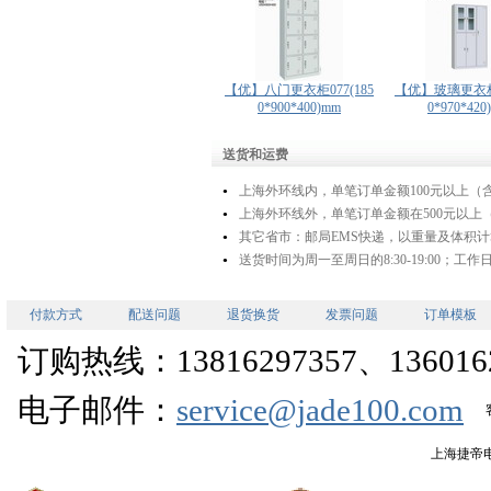
【优】八门更衣柜077(185
【优】玻璃更衣柜0
0*900*400)mm
0*970*420
送货和运费
上海外环线内，单笔订单金额100元以上（含
●
上海外环线外，单笔订单金额在500元以上（
●
其它省市：邮局EMS快递，以重量及体积计
●
送货时间为周一至周日的8:30-19:00；
●
付款方式
配送问题
退货换货
发票问题
订单模板
订购热线：13816297357、1360162
电子邮件：
service@jade100.com
上海捷帝