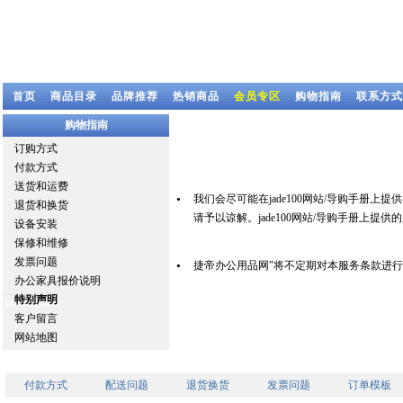
首页
商品目录
品牌推荐
热销商品
会员专区
购物指南
联系方式
购物指南
订购方式
付款方式
送货和运费
我们会尽可能在jade100网站/导购手册
●
退货和换货
请予以谅解。jade100网站/导购手册上
设备安装
保修和维修
发票问题
捷帝办公用品网"将不定期对本服务条款进行修
●
办公家具报价说明
特别声明
客户留言
网站地图
付款方式
配送问题
退货换货
发票问题
订单模板